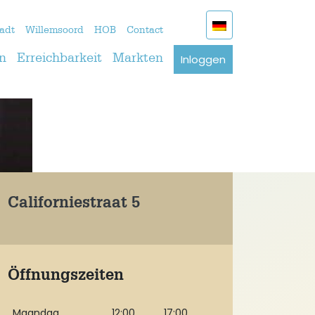
adt
Willemsoord
HOB
Contact
Inloggen
n
Erreichbarkeit
Markten
Californiestraat 5
Öffnungszeiten
Maandag
12:00
17:00