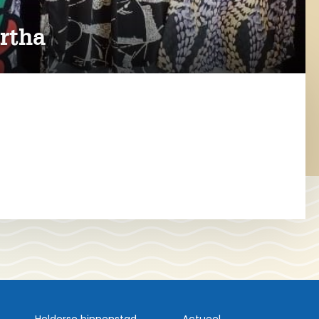
rtha
Helderse binnenstad
Actueel