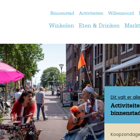
Binnenstad
Activiteiten
Willemsoord
Winkelen
Eten & Drinken
Markt
Dit valt er a
Activiteit
binnensta
Koopzondagen