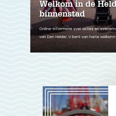
Welkom in de Held
binnenstad
Online-informatie over acties en evenem
van Den Helder. U bent van harte welkom!