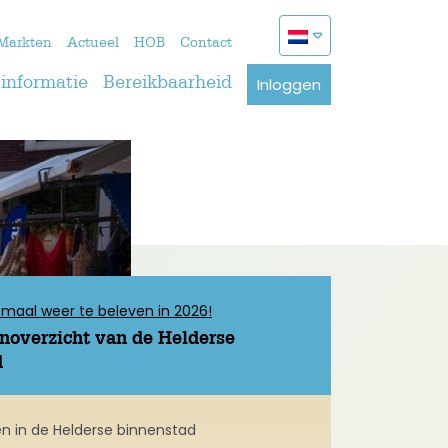
Markten
Actueel
HOB
Contact
Inloggen
informatie
Bereikbaarheid
llemaal weer te beleven in 2026!
enoverzicht van de Helderse
d
 in de Helderse binnenstad