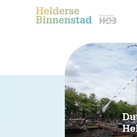
Du
He