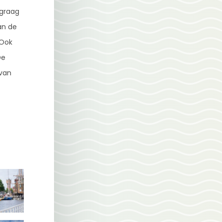
 graag
an de
 Ook
De
 van