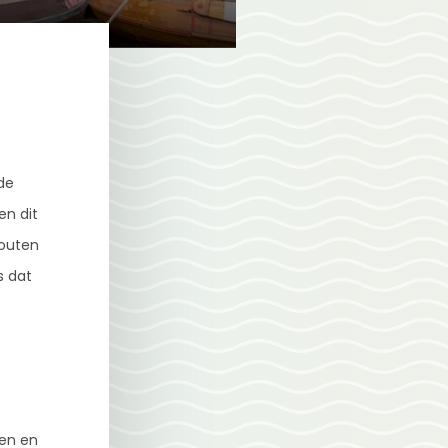
de
en dit
houten
s dat
ten en