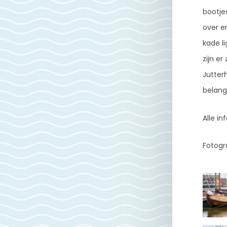
bootje
over e
kade l
zijn er
Jutterh
belang 
Alle in
Fotogr