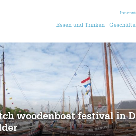
Innenst
Essen und Trinken
Geschäfte
tch woodenboat festival in 
lder