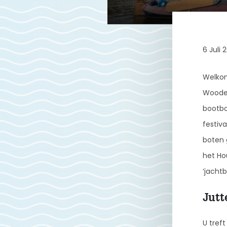
6 Juli 
Welkom
Wooden
bootbou
festiva
boten 
het Ho
‘jacht
Jutt
U tref