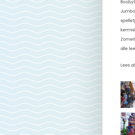
Boobyt
Jumbo,
spelle
kermisl
Zomerk
alle l
Lees a