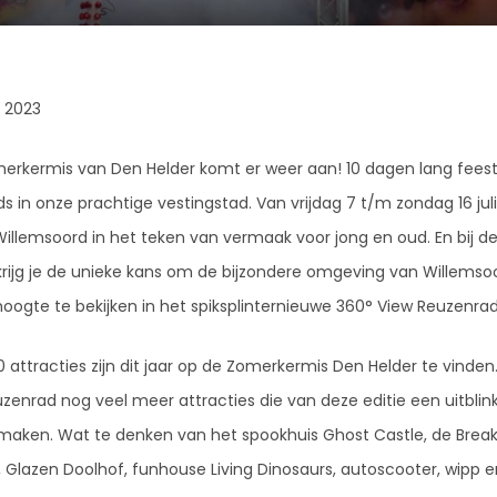
i 2023
erkermis van Den Helder komt er weer aan! 10 dagen lang feest
s in onze prachtige vestingstad. Van vrijdag 7 t/m zondag 16 jul
Willemsoord in het teken van vermaak voor jong en oud. En bij d
 krijg je de unieke kans om de bijzondere omgeving van Willemso
hoogte te bekijken in het spiksplinternieuwe 360° View Reuzenrad
0 attracties zijn dit jaar op de Zomerkermis Den Helder te vinden
uzenrad nog veel meer attracties die van deze editie een uitblin
 maken. Wat te denken van het spookhuis Ghost Castle, de Brea
 Glazen Doolhof, funhouse Living Dinosaurs, autoscooter, wipp 