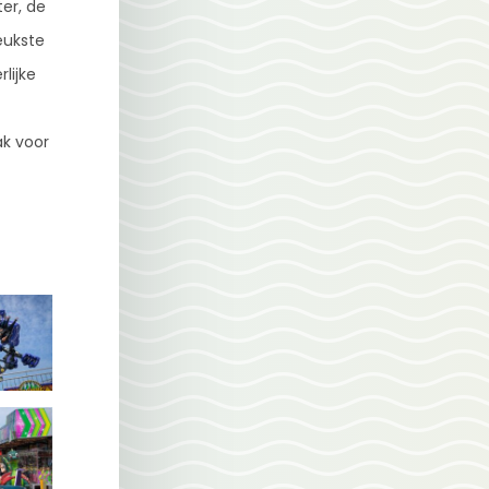
er, de
eukste
lijke
ak voor