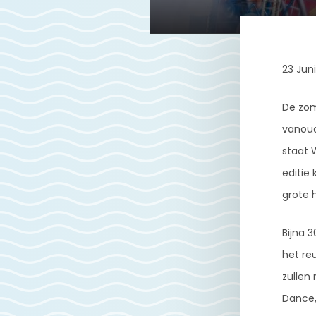
23 Jun
De zom
vanoud
staat 
editie
grote 
Bijna 3
het re
zullen
Dance,