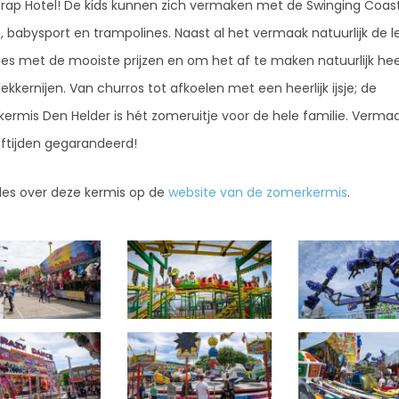
rap Hotel! De kids kunnen zich vermaken met de Swinging Coast
 babysport en trampolines. Naast al het vermaak natuurlijk de l
tjes met de mooiste prijzen en om het af te maken natuurlijk heer
ekkernijen. Van churros tot afkoelen met een heerlijk ijsje; de
ermis Den Helder is hét zomeruitje voor de hele familie. Verma
eeftijden gegarandeerd!
lles over deze kermis op de
website van de zomerkermis
.