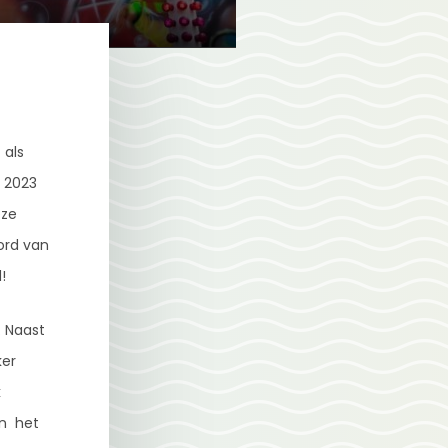
 als
i 2023
eze
ord van
!
. Naast
ker
k
en het