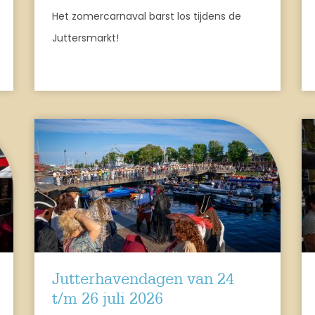
Het zomercarnaval barst los tijdens de
Juttersmarkt!
Jutterhavendagen van 24
t/m 26 juli 2026