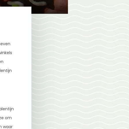
 even
inkels
en
lentijn
lentijn
uze om
en waar