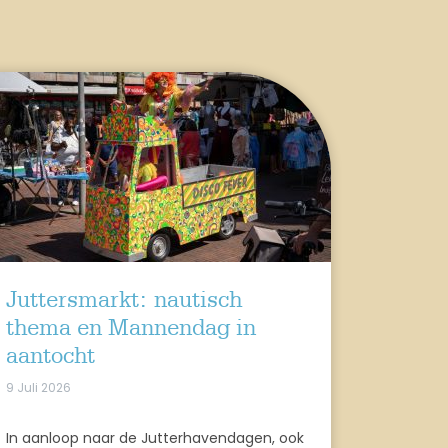
Juttersmarkt: nautisch
thema en Mannendag in
aantocht
9 Juli 2026
In aanloop naar de Jutterhavendagen, ook