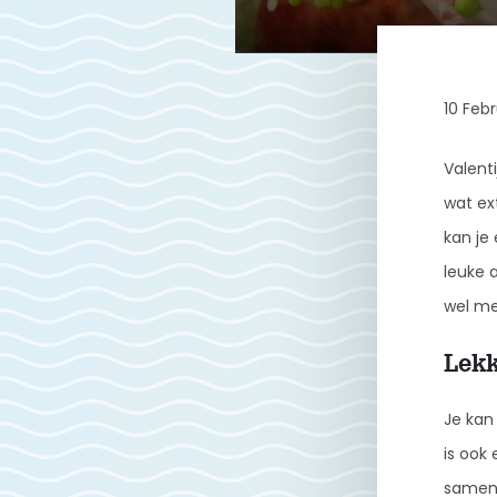
10 Feb
Valent
wat ex
kan je 
leuke a
wel me
Lekk
Je kan 
is ook
samen 