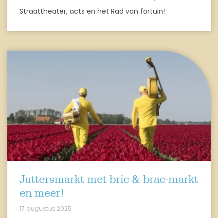
Straattheater, acts en het Rad van fortuin!
Juttersmarkt met bric & brac-markt
en meer!
17 augustus 2025