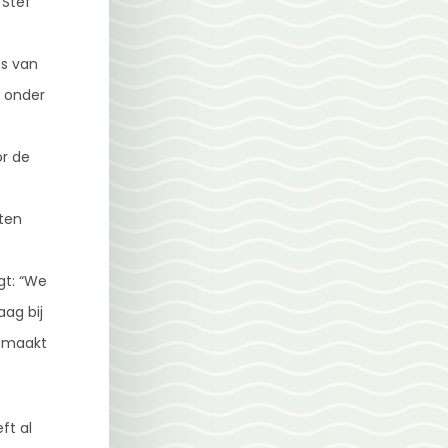
 Stef
es van
t onder
or de
eten
gt: “We
ag bij
gemaakt
ft al