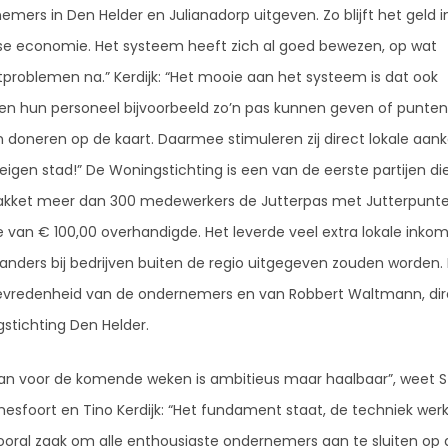
emers in Den Helder en Julianadorp uitgeven. Zo blijft het geld i
se economie. Het systeem heeft zich al goed bewezen, op wat
tproblemen na.” Kerdijk: “Het mooie aan het systeem is dat ook
ven hun personeel bijvoorbeeld zo’n pas kunnen geven of punten
 doneren op de kaart. Daarmee stimuleren zij direct lokale aan
eigen stad!” De Woningstichting is een van de eerste partijen die
akket meer dan 300 medewerkers de Jutterpas met Jutterpunte
 van € 100,00 overhandigde. Het leverde veel extra lokale inko
 anders bij bedrijven buiten de regio uitgegeven zouden worden. 
tevredenheid van de ondernemers en van Robbert Waltmann, dir
stichting Den Helder.
lan voor de komende weken is ambitieus maar haalbaar”, weet S
esfoort en Tino Kerdijk: “Het fundament staat, de techniek werk
vooral zaak om alle enthousiaste ondernemers aan te sluiten op 