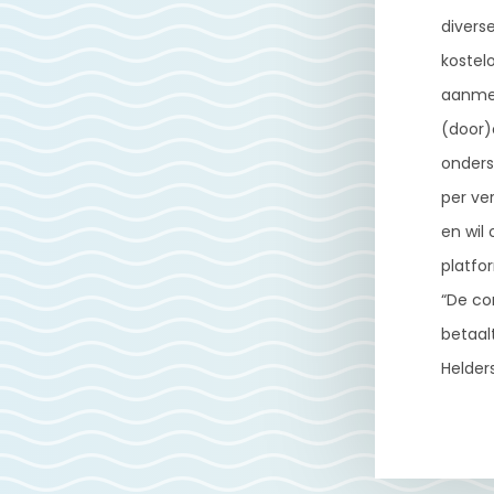
divers
kostel
aanmel
(door)
onders
per ve
en wil
platfo
“De co
betaal
Helder