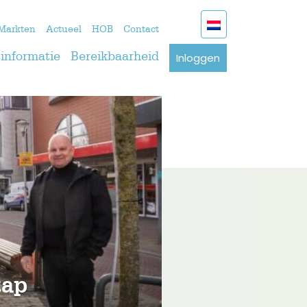
Markten
Actueel
HOB
Contact
Inloggen
informatie
Bereikbaarheid
tap