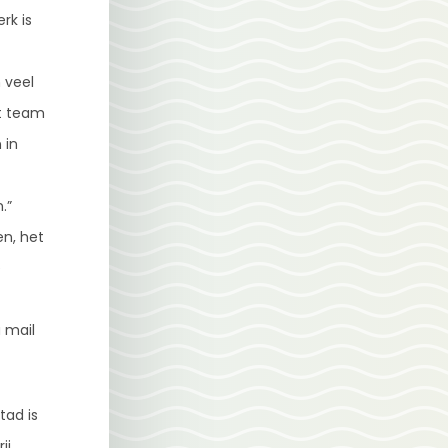
rk is
 veel
it team
 in
.”
n, het
e
 mail
tad is
ij