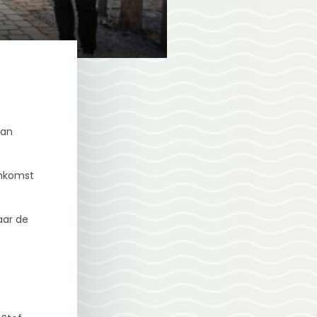
van
enkomst
aar de