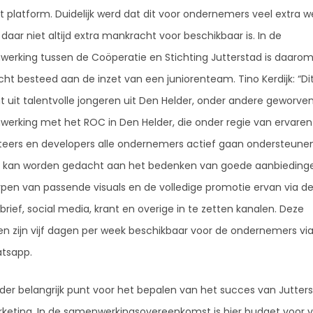
t platform. Duidelijk werd dat dit voor ondernemers veel extra we
daar niet altijd extra mankracht voor beschikbaar is. In de
erking tussen de Coöperatie en Stichting Jutterstad is daarom
ht besteed aan de inzet van een juniorenteam. Tino Kerdijk: “D
t uit talentvolle jongeren uit Den Helder, onder andere geworven
erking met het ROC in Den Helder, die onder regie van ervaren
eers en developers alle ondernemers actief gaan ondersteunen
j kan worden gedacht aan het bedenken van goede aanbiedinge
pen van passende visuals en de volledige promotie ervan via d
rief, social media, krant en overige in te zetten kanalen. Deze
en zijn vijf dagen per week beschikbaar voor de ondernemers via
tsapp.
der belangrijk punt voor het bepalen van het succes van Jutters
keting. In de samenwerkingsovereenkomst is hier budget voor vr