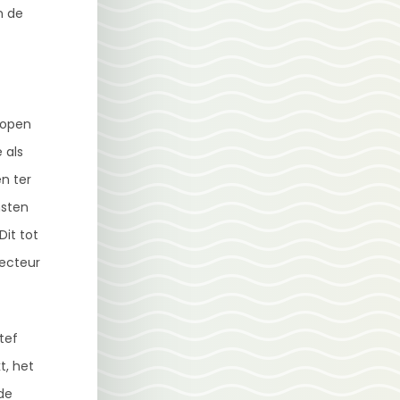
n de
kopen
 als
n ter
msten
Dit tot
ecteur
tef
t, het
de