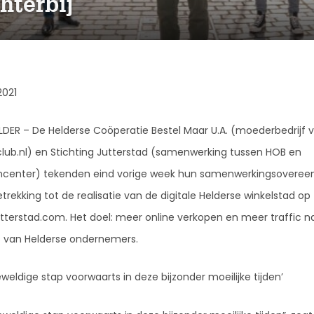
hterbij
2021
LDER – De Helderse Coöperatie Bestel Maar U.A. (moederbedrijf 
club.nl) en Stichting Jutterstad (samenwerking tussen HOB en
jncenter) tekenden eind vorige week hun samenwerkingsovere
rekking tot de realisatie van de digitale Helderse winkelstad op
tterstad.com. Het doel: meer online verkopen en meer traffic n
s van Helderse ondernemers.
weldige stap voorwaarts in deze bijzonder moeilijke tijden’