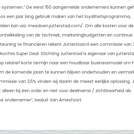
e systemen.” De eerst 150 aangemelde ondernemers kunnen ge
oos een jaar lang gebruik maken van het loyaliteitsprogramma,
den kan via: meedoen.jutterstad.com/. Om alle kosten voor de
ontwikkeling van de techniek, marketingbudgetten en continue
teuning te financieren rekent Jutterstad.nl een commissie van 
rkochte Super Deal. Stichting Jutterstad is eigenaar van jutters
 op relatief korte termijn naar een houdbaar businessmodel om 
rm de komende jaren te kunnen blijven onderhouden en vermar
mmissie van 3,5% vinden wij daarin de meest eerlijke oplossing. 
t alleen bij een order en niet voor deelname / zichtbaarheid als
se ondernemer”, besluit Van Amesfoort.