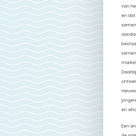
van he
en dat 
samenw
aandac
bestaa
samenw
market
Daarbi
ontwer
nieuwsb
jonger
en wha
Een an
de mar