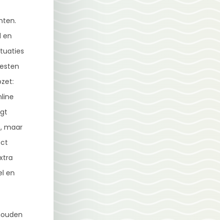
nten.
d en
ituaties
oesten
zet:
line
rgt
n, maar
ect
xtra
el en
rhouden