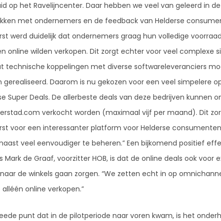
id op het Ravelijncenter. Daar hebben we veel van geleerd in de
kken met ondernemers en de feedback van Helderse consume
erst werd duidelijk dat ondernemers graag hun volledige voorraa
en online wilden verkopen. Dit zorgt echter voor veel complexe s
t technische koppelingen met diverse softwareleveranciers m
 gerealiseerd. Daarom is nu gekozen voor een veel simpelere op
se Super Deals. De allerbeste deals van deze bedrijven kunnen on
tterstad.com verkocht worden (maximaal vijf per maand). Dit zo
erst voor een interessanter platform voor Helderse consumente
rnaast veel eenvoudiger te beheren.” Een bijkomend positief eff
 Mark de Graaf, voorzitter HOB, is dat de online deals ook voor e
c naar de winkels gaan zorgen. “We zetten echt in op omnichann
 alléén online verkopen.”
eede punt dat in de pilotperiode naar voren kwam, is het onde