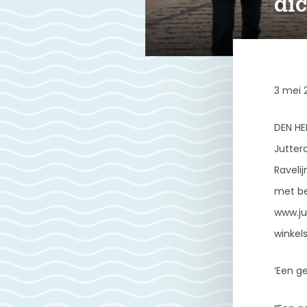
dic
3 mei 
DEN HE
Jutter
Raveli
met bet
www.ju
winkel
‘Een ge