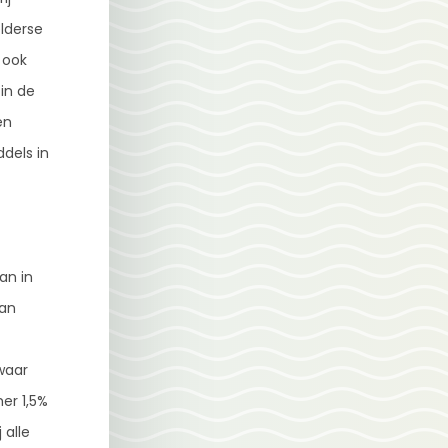
lderse
 ook
in de
en
dels in
an in
van
waar
er 1,5%
alle