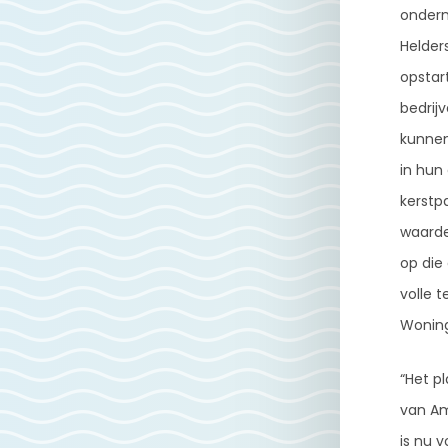
ondern
Helder
opstar
bedrij
kunnen
in hun 
kerstp
waarde
op die
volle 
Woning
“Het p
van Am
is nu 