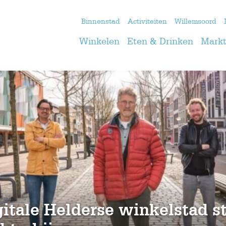
Binnenstad
Activiteiten
Willemsoord
Winkelen
Eten & Drinken
Markt
gitale Helderse winkelstad s