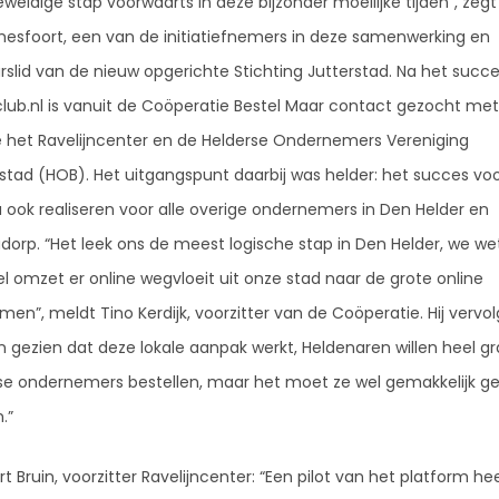
weldige stap voorwaarts in deze bijzonder moeilijke tijden”, zegt
esfoort, een van de initiatiefnemers in deze samenwerking en
rslid van de nieuw opgerichte Stichting Jutterstad. Na het succ
club.nl is vanuit de Coöperatie Bestel Maar contact gezocht me
 het Ravelijncenter en de Helderse Ondernemers Vereniging
stad (HOB). Het uitgangspunt daarbij was helder: het succes vo
 ook realiseren voor alle overige ondernemers in Den Helder en
adorp. “Het leek ons de meest logische stap in Den Helder, we w
l omzet er online wegvloeit uit onze stad naar de grote online
men”, meldt Tino Kerdijk, voorzitter van de Coöperatie. Hij vervol
 gezien dat deze lokale aanpak werkt, Heldenaren willen heel gra
se ondernemers bestellen, maar het moet ze wel gemakkelijk 
.”
 Bruin, voorzitter Ravelijncenter: “Een pilot van het platform hee