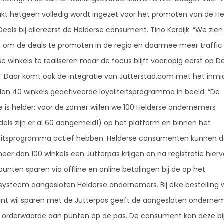
t hetgeen volledig wordt ingezet voor het promoten van de He
eals bij allereerst de Helderse consument. Tino Kerdijk: “We zien
 om de deals te promoten in de regio en daarmee meer traffic 
e winkels te realiseren maar de focus blijft voorlopig eerst op D
.” Daar komt ook de integratie van Jutterstad.com met het inmid
an 40 winkels geactiveerde loyaliteitsprogramma in beeld. “De
e is helder: voor de zomer willen we 100 Helderse ondernemers
dels zijn er al 60 aangemeld!) op het platform en binnen het
teitsprogramma actief hebben. Helderse consumenten kunnen d
eer dan 100 winkels een Jutterpas krijgen en na registratie hier
punten sparen via offline en online betalingen bij de op het
ysysteem aangesloten Helderse ondernemers. Bij elke bestelling 
ant wil sparen met de Jutterpas geeft de aangesloten ondernem
 orderwaarde aan punten op de pas. De consument kan deze bij 