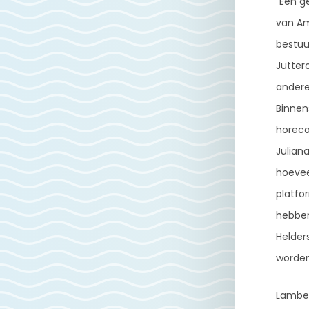
“Een ge
van Am
bestuu
Jutter
andere
Binnen
horeca
Julian
hoevee
platfor
hebben
Helder
worden
Lambert