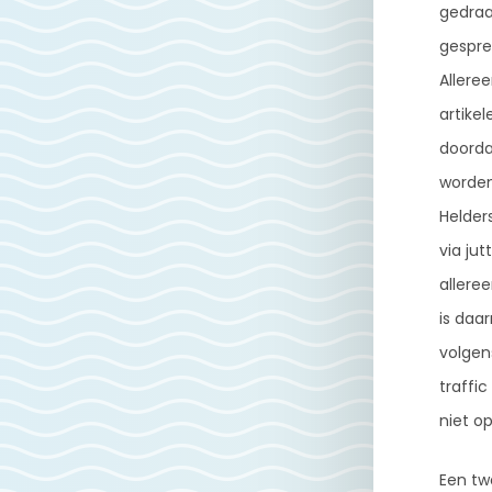
gedraa
gespre
Allere
artikel
doorda
worden
Helder
via ju
allere
is daa
volgens
traffi
niet op
Een tw