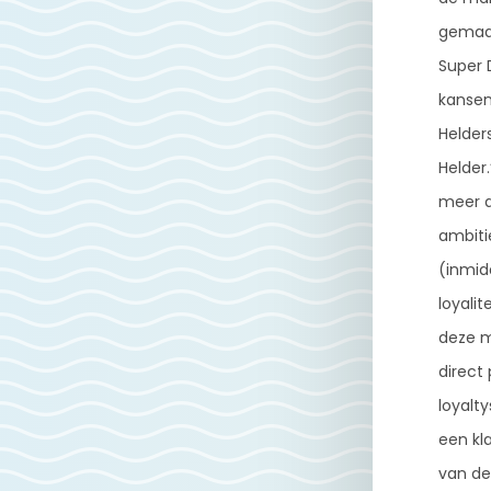
gemaak
Super D
kansen
Helders
Helder
meer d
ambiti
(inmid
loyali
deze m
direct 
loyalt
een kl
van de