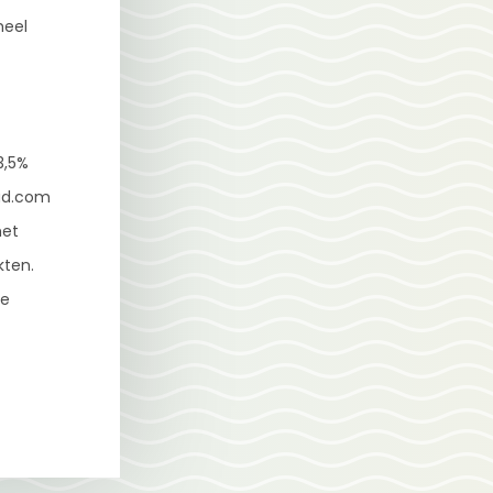
heel
3,5%
tad.com
het
kten.
Je